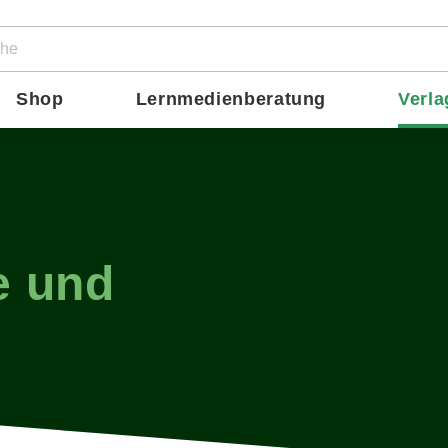
ion
Shop
Lernmedienberatung
Verla
e und